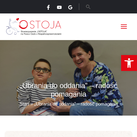
Przejdź
Szukaj
do
treści
Ot
„Ubrania do oddania” – radość
pomagania
Start
„Ubrania do oddania” – radość pomagania