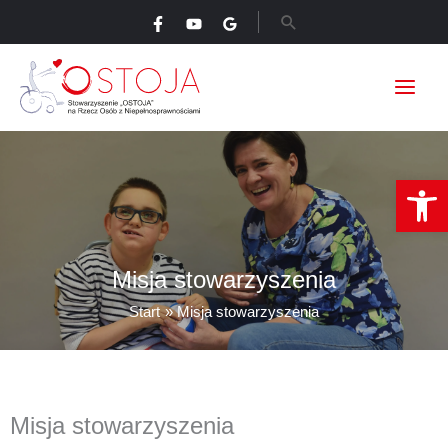
Przejdź
Szukaj
do
treści
Ot
Misja stowarzyszenia
Start
Misja stowarzyszenia
Misja stowarzyszenia