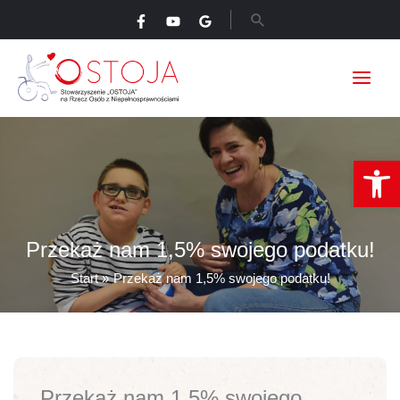
Przejdź
Szukaj
do
treści
Ot
Przekaż nam 1,5% swojego podatku!
Start
Przekaż nam 1,5% swojego podatku!
Przekaż nam 1,5% swojego