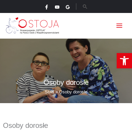
Przejdź
Szukaj
do
treści
Ot
Osoby dorosłe
Start
Osoby dorosłe
Osoby dorosłe