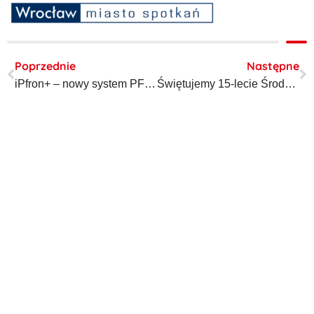
Prev
N
Poprzednie
Następne
iPfron+ – nowy system PFRON
Świętujemy 15-lecie Środowiskowego Domu Samopomocy