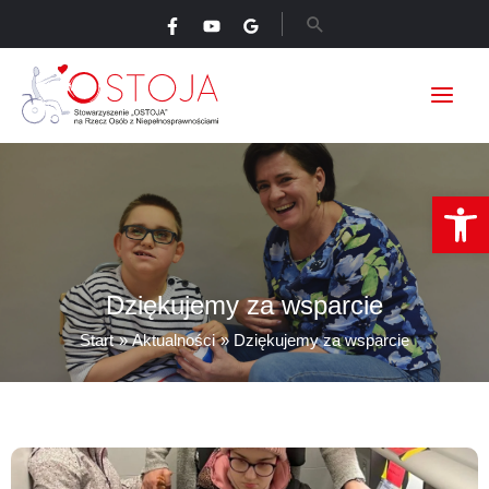
Przejdź
Szukaj
do
treści
Ot
Dziękujemy za wsparcie
Start
Aktualności
Dziękujemy za wsparcie